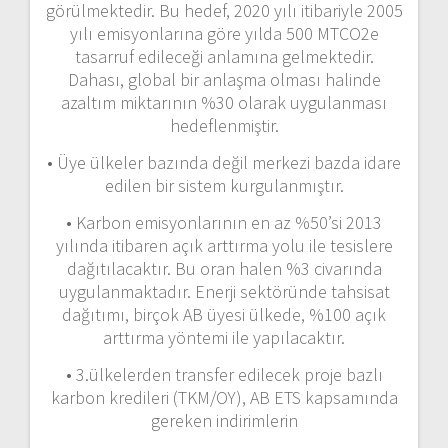
görülmektedir. Bu hedef, 2020 yılı itibariyle 2005
yılı emisyonlarına göre yılda 500 MTCO2e
tasarruf edileceği anlamına gelmektedir.
Dahası, global bir anlaşma olması halinde
azaltım miktarının %30 olarak uygulanması
hedeflenmiştir.
• Üye ülkeler bazında değil merkezi bazda idare
edilen bir sistem kurgulanmıştır.
• Karbon emisyonlarının en az %50’si 2013
yılında itibaren açık arttırma yolu ile tesislere
dağıtılacaktır. Bu oran halen %3 civarında
uygulanmaktadır. Enerji sektöründe tahsisat
dağıtımı, birçok AB üyesi ülkede, %100 açık
arttırma yöntemi ile yapılacaktır.
• 3.ülkelerden transfer edilecek proje bazlı
karbon kredileri (TKM/OY), AB ETS kapsamında
gereken indirimlerin