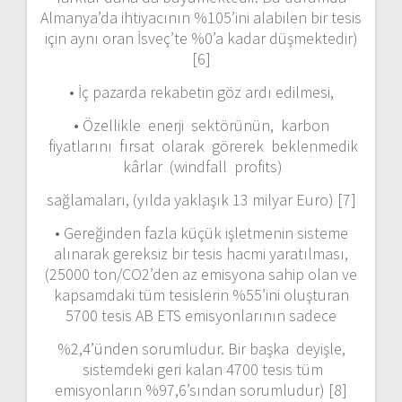
Almanya’da ihtiyacının %105’ini alabilen bir tesis
için aynı oran İsveç’te %0’a kadar düşmektedir)
[6]
• İç pazarda rekabetin göz ardı edilmesi,
• Özellikle enerji sektörünün, karbon
fiyatlarını fırsat olarak görerek beklenmedik
kârlar (windfall profits)
sağlamaları, (yılda yaklaşık 13 milyar Euro) [7]
• Gereğinden fazla küçük işletmenin sisteme
alınarak gereksiz bir tesis hacmi yaratılması,
(25000 ton/CO2’den az emisyona sahip olan ve
kapsamdaki tüm tesislerin %55’ini oluşturan
5700 tesis AB ETS emisyonlarının sadece
%2,4’ünden sorumludur. Bir başka deyişle,
sistemdeki geri kalan 4700 tesis tüm
emisyonların %97,6’sından sorumludur) [8]