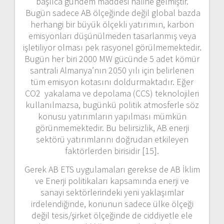
başlıca gündem maddesi haline gelmiştir.
Bugün sadece AB ölçeğinde değil global bazda
herhangi bir büyük ölçekli yatırımın, karbon
emisyonları düşünülmeden tasarlanmış veya
işletiliyor olması pek rasyonel görülmemektedir.
Bugün her biri 2000 MW gücünde 5 adet kömür
santrali Almanya’nın 2050 yılı için belirlenen
tüm emisyon kotasını doldurmaktadır. Eğer
CO2 yakalama ve depolama (CCS) teknolojileri
kullanılmazsa, bugünkü politik atmosferle söz
konusu yatırımların yapılması mümkün
görünmemektedir. Bu belirsizlik, AB enerji
sektörü yatırımlarını doğrudan etkileyen
faktörlerden birisidir [15].
Gerek AB ETS uygulamaları gerekse de AB İklim
ve Enerji politikaları kapsamında enerji ve
sanayi sektörlerindeki yeni yaklaşımlar
irdelendiğinde, konunun sadece ülke ölçeği
değil tesis/şirket ölçeğinde de ciddiyetle ele