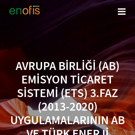
Skip
to
content
AVRUPA BİRLİĞİ (AB)
EMİSYON TİCARET
SİSTEMİ (ETS) 3.FAZ
(2013-2020)
UYGULAMALARININ AB
VE TÜRK ENERJİ