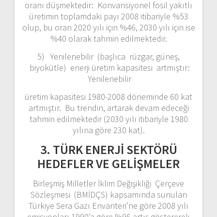
oranı düşmektedir: Konvansiyonel fosil yakıtlı
üretimin toplamdaki payı 2008 itibariyle %53
olup, bu oran 2020 yılı için %46, 2030 yılı için ise
%40 olarak tahmin edilmektedir.
5) Yenilenebilir (başlıca rüzgar, güneş,
biyokütle) enerji üretim kapasitesi artmıştır:
Yenilenebilir
üretim kapasitesi 1980-2008 döneminde 60 kat
artmıştır. Bu trendin, artarak devam edeceği
tahmin edilmektedir (2030 yılı itibariyle 1980
yılına göre 230 kat).
3. TÜRK ENERJİ SEKTÖRÜ
HEDEFLER VE GELİŞMELER
Birleşmiş Milletler İklim Değişikliği Çerçeve
Sözleşmesi (BMİDÇS) kapsamında sunulan
Türkiye Sera Gazı Envanteri’ne göre 2008 yılı
emisyonları 1990’a göre %96 artış göstererek