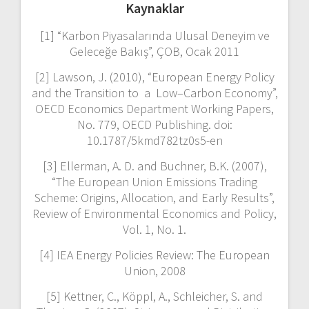
Kaynaklar
[1] “Karbon Piyasalarında Ulusal Deneyim ve
Geleceğe Bakış”, ÇOB, Ocak 2011
[2] Lawson, J. (2010), “European Energy Policy
and the Transition to a Low–Carbon Economy”,
OECD Economics Department Working Papers,
No. 779, OECD Publishing. doi:
10.1787/5kmd782tz0s5-en
[3] Ellerman, A. D. and Buchner, B.K. (2007),
“The European Union Emissions Trading
Scheme: Origins, Allocation, and Early Results”,
Review of Environmental Economics and Policy,
Vol. 1, No. 1.
[4] IEA Energy Policies Review: The European
Union, 2008
[5] Kettner, C., Köppl, A., Schleicher, S. and