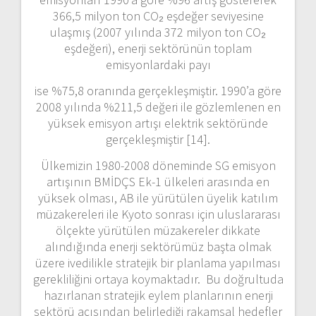
366,5 milyon ton CO₂ eşdeğer seviyesine
ulaşmış (2007 yılında 372 milyon ton CO₂
eşdeğeri), enerji sektörünün toplam
emisyonlardaki payı
ise %75,8 oranında gerçekleşmiştir. 1990’a göre
2008 yılında %211,5 değeri ile gözlemlenen en
yüksek emisyon artışı elektrik sektöründe
gerçekleşmiştir [14].
Ülkemizin 1980-2008 döneminde SG emisyon
artışının BMİDÇS Ek-1 ülkeleri arasında en
yüksek olması, AB ile yürütülen üyelik katılım
müzakereleri ile Kyoto sonrası için uluslararası
ölçekte yürütülen müzakereler dikkate
alındığında enerji sektörümüz başta olmak
üzere ivedilikle stratejik bir planlama yapılması
gerekliliğini ortaya koymaktadır. Bu doğrultuda
hazırlanan stratejik eylem planlarının enerji
sektörü açısından belirlediği rakamsal hedefler