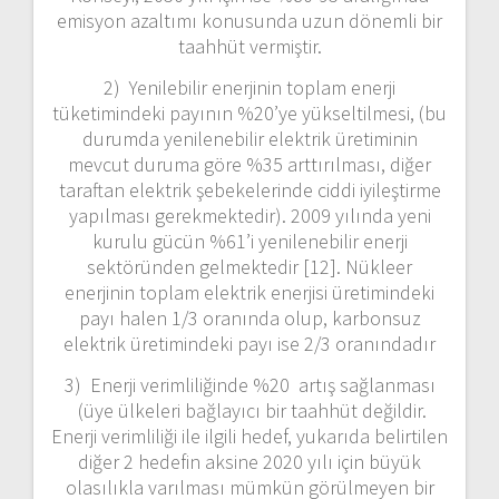
emisyon azaltımı konusunda uzun dönemli bir
taahhüt vermiştir.
2) Yenilebilir enerjinin toplam enerji
tüketimindeki payının %20’ye yükseltilmesi, (bu
durumda yenilenebilir elektrik üretiminin
mevcut duruma göre %35 arttırılması, diğer
taraftan elektrik şebekelerinde ciddi iyileştirme
yapılması gerekmektedir). 2009 yılında yeni
kurulu gücün %61’i yenilenebilir enerji
sektöründen gelmektedir [12]. Nükleer
enerjinin toplam elektrik enerjisi üretimindeki
payı halen 1/3 oranında olup, karbonsuz
elektrik üretimindeki payı ise 2/3 oranındadır
3) Enerji verimliliğinde %20 artış sağlanması
(üye ülkeleri bağlayıcı bir taahhüt değildir.
Enerji verimliliği ile ilgili hedef, yukarıda belirtilen
diğer 2 hedefin aksine 2020 yılı için büyük
olasılıkla varılması mümkün görülmeyen bir