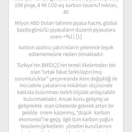
109 proje, 8 Mt CO2-eq karbon tasarruf miktarı,
80
Milyon ABD Doları tahmini piyasa hacmi, global
bazda gönüllü piyasaların düzenli piyasalara
oranı <%1) [1]
karbon azaltıcı yatırımların yeterince teşvik
edilememesine neden olmaktadır.
Türkiye’nin BMİDÇS’nin temel ilkelerinden biri
olan “ortak fakat farklılaştırılmış
sorumluluklar” çerçevesinde iklim değişikliği ile
mücadele çabalarına imkânları ölçüsünde
katkıda bulunması belirli ölçüde anlaşılabilir
bulunmaktadır. Ancak konu gelişmiş ve
gelişmekte olan ülkelerde giderek artan bir
şekilde önem kazanmış, “düşük karbon
ekonomisi”ne geçiş ilgili tüm karbon yoğun
tesislerin/şirketlerin yönetim kurullarının