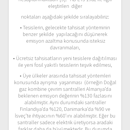
eleştirilen diğer
noktaları aşağıdaki şekilde sıralayabiliriz:
• Tesislerin, gelecekte tahsisat yönteminin
benzer şekilde yapılacağını düşünerek
emisyon azaltma konusunda isteksiz
davranmaları,
• Ücretsiz tahsisatların yeni tesislere dağıtılması
ile yeni fosil yakıtlı tesislerin teşvik edilmesi,
• Üye ülkeler arasında tahsisat yöntemleri
konusunda ayrışma yaşanması (örneğin Doğal
gaz kombine çevrim santralleri Almanya’da
beklenen emisyon değerinin %130 fazlasını
alabilmiştir. Aynı durumdaki santraller
Finlandiya’da %120, Danimarka’da %90 ve
İsveç’te ihtiyacının %60’ını alabilmiştir. Eğer bu
santraller sadece elektrik üretiyorsa aradaki
farklar daha da büyümektedir. Bu durumda