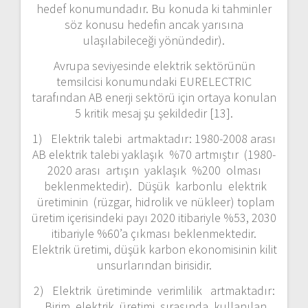
hedef konumundadır. Bu konuda ki tahminler
söz konusu hedefin ancak yarısına
ulaşılabileceği yönündedir).
Avrupa seviyesinde elektrik sektörünün
temsilcisi konumundaki EURELECTRIC
tarafından AB enerji sektörü için ortaya konulan
5 kritik mesaj şu şekildedir [13].
1) Elektrik talebi artmaktadır: 1980-2008 arası
AB elektrik talebi yaklaşık %70 artmıştır (1980-
2020 arası artışın yaklaşık %200 olması
beklenmektedir). Düşük karbonlu elektrik
üretiminin (rüzgar, hidrolik ve nükleer) toplam
üretim içerisindeki payı 2020 itibariyle %53, 2030
itibariyle %60’a çıkması beklenmektedir.
Elektrik üretimi, düşük karbon ekonomisinin kilit
unsurlarından birisidir.
2) Elektrik üretiminde verimlilik artmaktadır:
Birim elektrik üretimi sırasında kullanılan