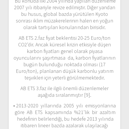
Bu konuda ilki 2004 yılında yapılan düzenleme
2007 yılı itibariyle revize edilmiştir. Diğer yandan
bu husus, global bazda yürütülen Kyoto
sonrası iklim müzakerelerinin halen en yoğun
olarak tartışılan konularından birisidir.
AB ETS 2.faz fiyat beklentisi 20-25 Euro/ton
CO2’dir. Ancak küresel krizin etkisiyle düşen
karbon fiyatları genel olarak piyasa
oyuncularını şaşırtmasa da, karbon fiyatlarının
bugün bulunduğu noktada olması (17
Euro/ton), planlanan düşük karbonlu yatırım
teşvikleri için yeterli görülmemektedir.
AB ETS 3.faz ile ilgili önemli düzenlemeler
aşağıda sıralanmıştır [9].
• 2013-2020 yıllarında 2005 yılı emisyonlarına
göre AB ETS kapsamında %21’lik bir azaltım
hedefinin belirlendiği, bu hedefe 2013 yılında
itibaren lineer bazda azalarak ulaşılacağı