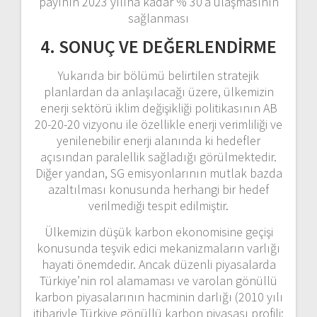
payının 2023 yılına kadar % 30’a ulaşmasının
sağlanması
4. SONUÇ VE DEĞERLENDİRME
Yukarıda bir bölümü belirtilen stratejik
planlardan da anlaşılacağı üzere, ülkemizin
enerji sektörü iklim değişikliği politikasının AB
20-20-20 vizyonu ile özellikle enerji verimliliği ve
yenilenebilir enerji alanında ki hedefler
açısından paralellik sağladığı görülmektedir.
Diğer yandan, SG emisyonlarının mutlak bazda
azaltılması konusunda herhangi bir hedef
verilmediği tespit edilmiştir.
Ülkemizin düşük karbon ekonomisine geçişi
konusunda teşvik edici mekanizmaların varlığı
hayati önemdedir. Ancak düzenli piyasalarda
Türkiye’nin rol alamaması ve varolan gönüllü
karbon piyasalarının hacminin darlığı (2010 yılı
itibariyle Türkiye gönüllü karbon piyasası profili;