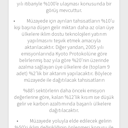
yılı itibariyle %100’e ulaşması konusunda bir
görüş mevcuttur.
• Müzayede için ayrılan tahsisatların %10’u
kişi başına düşen gelir miktarı daha az olan üye
ülkelere iklim dostu teknolojileri yatırım
yapılmasını teşvik etmek amacıyla
aktarılacaktır. Diğer yandan, 2005 yılı
emisyonlarında Kyoto Protokolüne göre
belirlenmiş baz yıla göre %20’nin üzerinde
azalma sağlayan üye ülkelere de (toplam 9
adet) %2’lik bir aktarım yapılacaktır. Böylece
müzayede ile dağıtılacak tahsisatların
%88’i sektörlerin daha önceki emisyon
değerlerine göre, kalan %12’lik kısım ise düşük
gelir ve karbon azaltımında başarılı ülkelere
dağıtılacaktır.
• Müzayede yoluyla elde edilecek gelirin
%50’si iklim değişikliğinin önlenmesi konusu ile