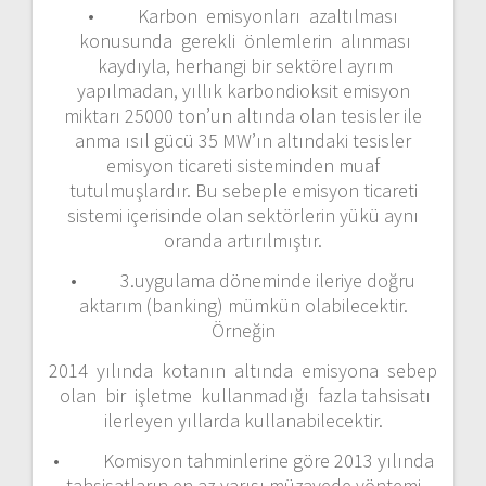
• Karbon emisyonları azaltılması
konusunda gerekli önlemlerin alınması
kaydıyla, herhangi bir sektörel ayrım
yapılmadan, yıllık karbondioksit emisyon
miktarı 25000 ton’un altında olan tesisler ile
anma ısıl gücü 35 MW’ın altındaki tesisler
emisyon ticareti sisteminden muaf
tutulmuşlardır. Bu sebeple emisyon ticareti
sistemi içerisinde olan sektörlerin yükü aynı
oranda artırılmıştır.
• 3.uygulama döneminde ileriye doğru
aktarım (banking) mümkün olabilecektir.
Örneğin
2014 yılında kotanın altında emisyona sebep
olan bir işletme kullanmadığı fazla tahsisatı
ilerleyen yıllarda kullanabilecektir.
• Komisyon tahminlerine göre 2013 yılında
tahsisatların en az yarısı müzayede yöntemi