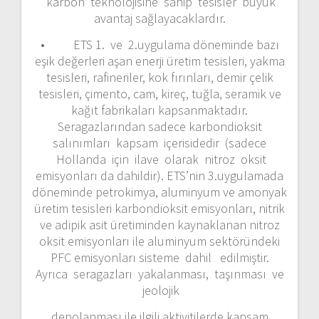
karbon teknolojisine sahip tesisler büyük
avantaj sağlayacaklardır.
• ETS 1. ve 2.uygulama döneminde bazı
eşik değerleri aşan enerji üretim tesisleri, yakma
tesisleri, rafineriler, kok fırınları, demir çelik
tesisleri, çimento, cam, kireç, tuğla, seramik ve
kağıt fabrikaları kapsanmaktadır.
Seragazlarından sadece karbondioksit
salınımları kapsam içerisidedir (sadece
Hollanda için ilave olarak nitroz oksit
emisyonları da dahildir). ETS’nin 3.uygulamada
döneminde petrokimya, aluminyum ve amonyak
üretim tesisleri karbondioksit emisyonları, nitrik
ve adipik asit üretiminden kaynaklanan nitroz
oksit emisyonları ile aluminyum sektöründeki
PFC emisyonları sisteme dahil edilmiştir.
Ayrıca seragazları yakalanması, taşınması ve
jeolojik
depolanması ile ilgili aktivitilerde kapsam