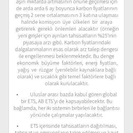
aşırı miktarda artmasının önüne geçilmesi için
de arda arda 6 ay boyunca karbon fiyatlarının
geçmiş 2 sene ortalamasının 3 katına ulaşması
halinde komisyon üye ülkeleri bir araya
getirerek gerekli önlemleri alacaktır (örneğin
yeni girişler için ayrılan tahsisatların %25’inin
piyasaya arzı gibi). Karbon fiyatlarındaki
dalgalanmaların esas olarak arz talep dengesi
ile engellenmesi beklenmektedir. Bu denge
ekonomik büyüme faktörleri, enerji fiyatları,
yağış ve rüzgar (yenilebilir kaynaklara bağlı
olarak) ve sıcaklık gibi temel faktörlere bağlı
olarak kurulacaktır.
• Uluslar arası bazda kabul gören global
bir ETS, AB ETS’yi de kapsayabilecektir. Bu
bağlamda, her iki sistemin birbirleri ile bağlantısı
yönünde çalışmalar yapılacaktır.
• ETS içerisinde tahsisatların dağıtılması,
tahsisat ve emisyonların takip edilmesi ve kayıt