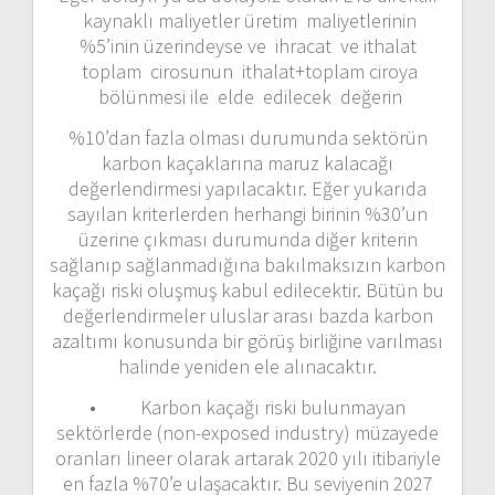
kaynaklı maliyetler üretim maliyetlerinin
%5’inin üzerindeyse ve ihracat ve ithalat
toplam cirosunun ithalat+toplam ciroya
bölünmesi ile elde edilecek değerin
%10’dan fazla olması durumunda sektörün
karbon kaçaklarına maruz kalacağı
değerlendirmesi yapılacaktır. Eğer yukarıda
sayılan kriterlerden herhangi birinin %30’un
üzerine çıkması durumunda diğer kriterin
sağlanıp sağlanmadığına bakılmaksızın karbon
kaçağı riski oluşmuş kabul edilecektir. Bütün bu
değerlendirmeler uluslar arası bazda karbon
azaltımı konusunda bir görüş birliğine varılması
halinde yeniden ele alınacaktır.
• Karbon kaçağı riski bulunmayan
sektörlerde (non-exposed industry) müzayede
oranları lineer olarak artarak 2020 yılı itibariyle
en fazla %70’e ulaşacaktır. Bu seviyenin 2027