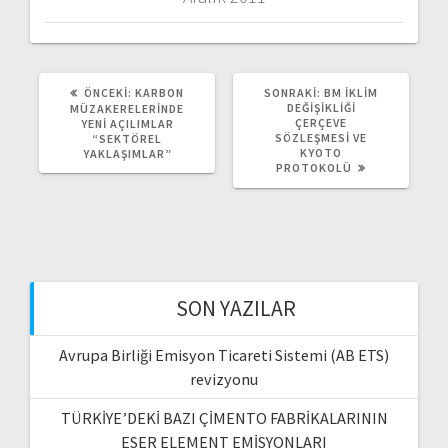
ÖNCEKI
SONRAKI
ÖNCEKI:
KARBON
SONRAKI:
BM İKLIM
YAZI:
YAZI:
DEĞIŞIKLIĞI
MÜZAKERELERINDE
ÇERÇEVE
YENI AÇILIMLAR
SÖZLEŞMESI VE
“SEKTÖREL
KYOTO
YAKLAŞIMLAR”
PROTOKOLÜ
SON YAZILAR
Avrupa Birliği Emisyon Ticareti Sistemi (AB ETS)
revizyonu
TÜRKİYE’DEKİ BAZI ÇİMENTO FABRİKALARININ
ESER ELEMENT EMİSYONLARI