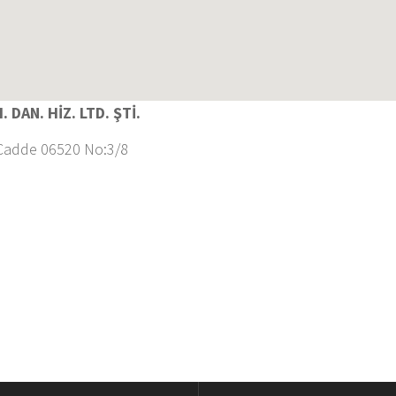
 DAN. HİZ. LTD. ŞTİ.
di
Cadde 06520 No:3/8