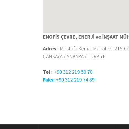
ENOFİS ÇEVRE, ENERJİ ve İNŞAAT MÜH.
Adres :
Mustafa Kemal Mahallesi 2159. 
ÇANKAYA / ANKARA / TÜRKİYE
Tel :
+90 312 219 50 70
Faks:
+90 312 219 74 89