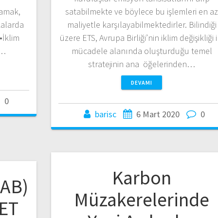
lamak,
satabilmekte ve böylece bu işlemleri en a
kalarda
maliyetle karşılayabilmektedirler. Bilindiği
•İklim
üzere ETS, Avrupa Birliği’nin iklim değişikliği i
,…
mücadele alanında oluşturduğu temel
stratejinin ana öğelerinden…
DEVAMI
0
barisc
6 Mart 2020
0
Karbon
(AB)
Müzakerelerinde
ET