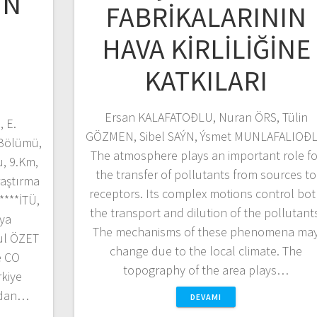
IN
FABRİKALARININ
HAVA KİRLİLİĞİNE
KATKILARI
.
Ersan KALAFATOÐLU, Nuran ÖRS, Tülin
, E.
GÖZMEN, Sibel SAÝN, Ýsmet MUNLAFALIOÐ
 Bölümü,
The atmosphere plays an important role fo
u, 9.Km,
the transfer of pollutants from sources to
aştırma
receptors. Its complex motions control bo
****İTÜ,
the transport and dilution of the pollutant
mya
The mechanisms of these phenomena ma
ul ÖZET
change due to the local climate. The
e CO
topography of the area plays…
rkiye
ından…
DEVAMI