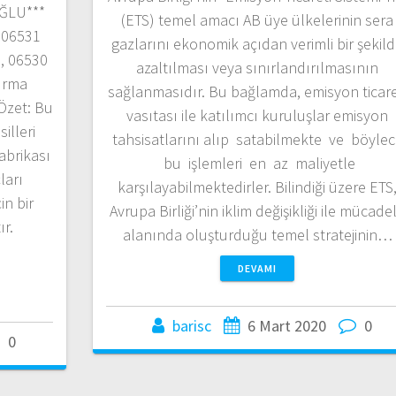
ĞLU***
(ETS) temel amacı AB üye ülkelerinin sera
 06531
gazlarını ekonomik açıdan verimli bir şekil
m, 06530
azaltılması veya sınırlandırılmasının
ırma
sağlanmasıdır. Bu bağlamda, emisyon ticare
Özet: Bu
vasıtası ile katılımcı kuruluşlar emisyon
illeri
tahsisatlarını alıp satabilmekte ve böyle
abrikası
bu işlemleri en az maliyetle
ları
karşılayabilmektedirler. Bilindiği üzere ETS
in bir
Avrupa Birliği’nin iklim değişikliği ile mücade
r.
alanında oluşturduğu temel stratejinin…
DEVAMI
barisc
6 Mart 2020
0
0