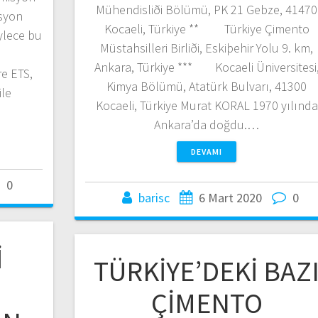
Mühendisliði Bölümü, PK 21 Gebze, 41470
isyon
Kocaeli, Türkiye ** Türkiye Çimento
ylece bu
Müstahsilleri Birliði, Eskiþehir Yolu 9. km,
Ankara, Türkiye *** Kocaeli Üniversitesi
re ETS,
Kimya Bölümü, Atatürk Bulvarı, 41300
ile
Kocaeli, Türkiye Murat KORAL 1970 yılında
Ankara’da doğdu.…
DEVAMI
0
barisc
6 Mart 2020
0
İ
TÜRKİYE’DEKİ BAZ
ÇİMENTO