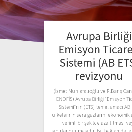
Avrupa Birliği
Emisyon Ticare
Sistemi (AB ET
revizyonu
(İsmet Munlafalıoğlu ve R.Barış Can
ENOFİS) Avrupa Birliği “Emisyon Tic
Sistemi”nin (ETS) temel amacı AB
ülkelerinin sera gazlarını ekonomik
verimli bir şekilde azaltılması ve
sınırlandırılmasıdır. Bu bağlamda, 