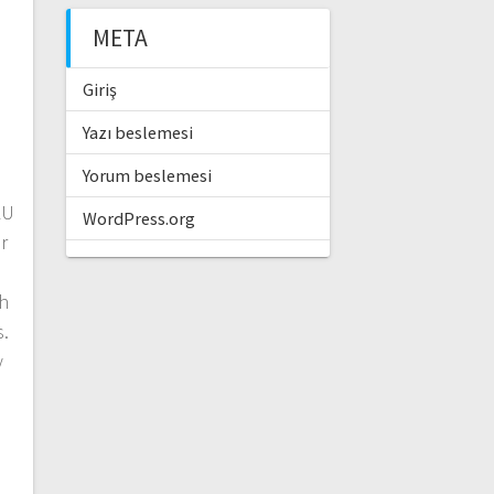
META
Giriş
Yazı beslemesi
Yorum beslemesi
LU
WordPress.org
r
th
s.
y