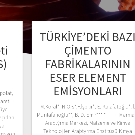
TÜRKİYE’DEKİ BAZ
ti
ÇİMENTO
S)
FABRİKALARININ
ESER ELEMENT
EMİSYONLARI
polat,
areti
M.Koral*, N.Örs*,F.İşbilir*, E. Kalafatoğlu*, İ
 üye
Munlafalıoğlu**, B. D. Emir*** * Marma
 açıdan
Araþtýrma Merkezi, Malzeme ve Kimya
ya
Teknolojileri Araþtýrma Enstitüsü Kimya
emisyon