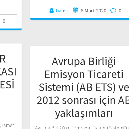
barisc
6 Mart 2020
0
0
İR
Avrupa Birliği
ASI
Emisyon Ticareti
ESİ
Sistemi (AB ETS) v
2012 sonrası için A
yaklaşımları
, Ismet
Avrupa Birliği’nin “Emisyon Ticareti Sistemi”n