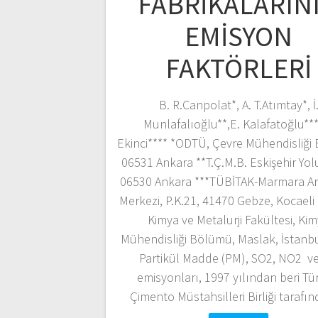
FABRİKALARIN
EMİSYON
FAKTÖRLERİ
B. R.Canpolat*, A. T.Atımtay*, İ
Munlafalıoğlu**,E. Kalafatoğlu***
Ekinci**** *ODTÜ, Çevre Mühendisliği
06531 Ankara **T.Ç.M.B. Eskişehir Yol
06530 Ankara ***TÜBİTAK-Marmara Ar
Merkezi, P.K.21, 41470 Gebze, Kocaeli 
Kimya ve Metalurji Fakültesi, Ki
Mühendisliği Bölümü, Maslak, İstanb
Partikül Madde (PM), SO2, NO2 v
emisyonları, 1997 yılından beri Tü
Çimento Müstahsilleri Birliği taraf