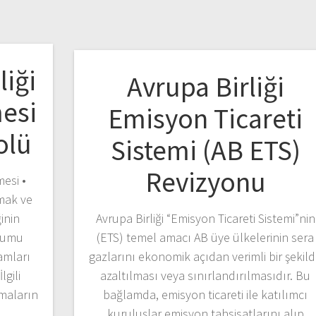
liği
Avrupa Birliği
esi
Emisyon Ticareti
olü
Sistemi (AB ETS)
Revizyonu
mesi •
amak ve
ğinin
Avrupa Birliği “Emisyon Ticareti Sistemi”nin
uyumu
(ETS) temel amacı AB üye ülkelerinin sera
ramları
gazlarını ekonomik açıdan verimli bir şekil
lgili
azaltılması veya sınırlandırılmasıdır. Bu
amaların
bağlamda, emisyon ticareti ile katılımcı
kuruluşlar emisyon tahsisatlarını alıp