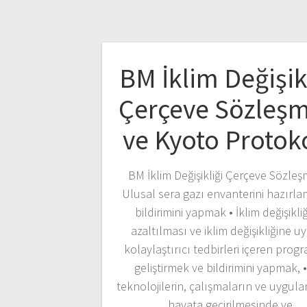
BM İklim Değişik
Çerçeve Sözleşm
ve Kyoto Protok
BM İklim Değişikliği Çerçeve Sözleş
Ulusal sera gazı envanterini hazırl
bildirimini yapmak • İklim değişikli
azaltılması ve iklim değişikliğine 
kolaylaştırıcı tedbirleri içeren prog
geliştirmek ve bildirimini yapmak, •İ
teknolojilerin, çalışmaların ve uygul
hayata geçirilmesinde ve